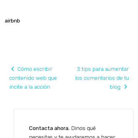
airbnb
navegación de entradas
Cómo escribir
3 tips para aumentar
contenido web que
los comentarios de tu
incite a la acción
blog
Contacta ahora.
Dinos qué
necesitas y te ayudaremos a hacer