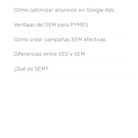
¿qué necesita tu proyecto?*
Cómo optimizar anuncios en Google Ads
desarrollo web
soluciones turísticas
Ventajas del SEM para PYMES
tiendas online
marketing digital
Cómo crear campañas SEM efectivas
diseño gráfico y digital
otra consulta
Diferencias entre SEO y SEM
¿Qué es SEM?
nombre*
email*
detalles