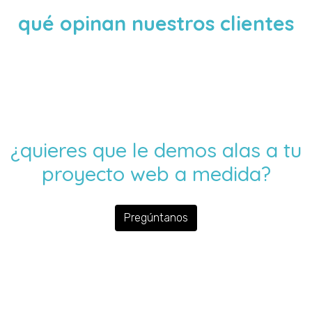
ideas
qué opinan nuestros clientes
¿qué necesita tu proyecto?*
desarrollo web
soluciones turísticas
¿quieres que le demos alas a tu
tiendas online
marketing digital
proyecto web a medida?
diseño gráfico y digital
otra consulta
Pregúntanos
nombre*
email*