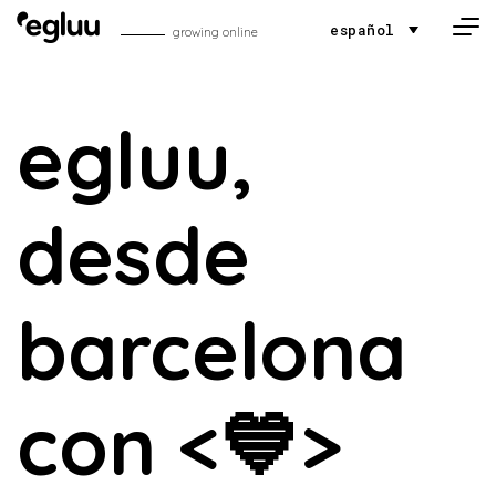
Skip to content
español
growing online
egluu,
desde
barcelona
con <💙>