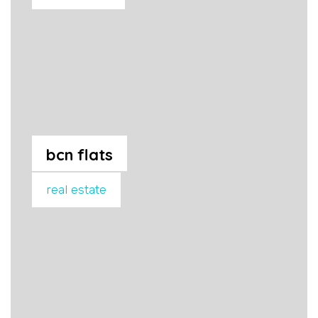
bcn flats
real estate