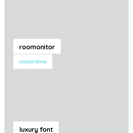
roomonitor
corporativa
vamos a darle alas a tus
ideas
¿qué necesita tu proyecto?*
desarrollo web
soluciones turísticas
luxury font