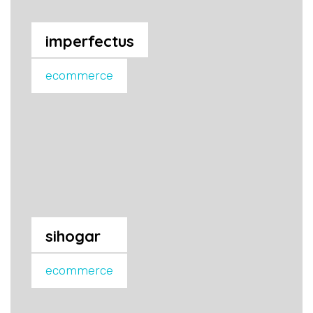
imperfectus
ecommerce
sihogar
ecommerce