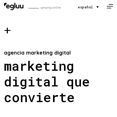
Skip to content
español
growing online
+
agencia marketing digital
marketing
digital que
convierte