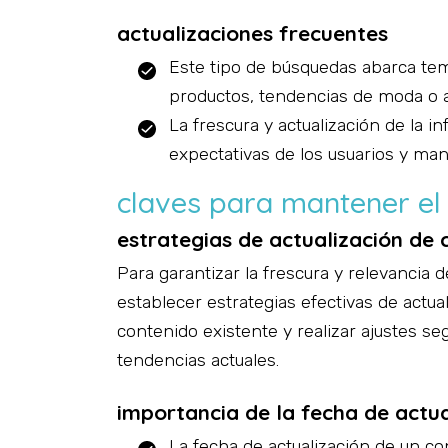
actualizaciones frecuentes
Este tipo de búsquedas abarca te
productos, tendencias de moda o a
La frescura y actualización de la i
expectativas de los usuarios y man
claves para mantener el 
vamo
estrategias de actualización de
Para garantizar la frescura y relevancia
¿qué ne
establecer estrategias efectivas de actua
contenido existente y realizar ajustes se
desarro
tendencias actuales.
importancia de la fecha de actua
marketin
La fecha de actualización de un co