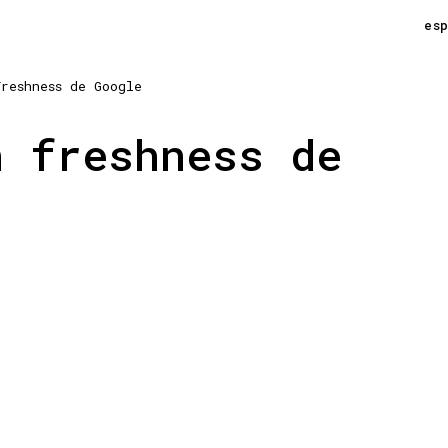
es
Freshness de Google
n freshness de