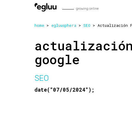
Skip to content
growing online
home
>
egluusphera
>
SEO
>
Actualización 
actualizació
google
SEO
date("07/05/2024");