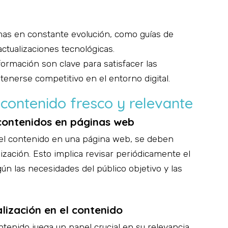
mas en constante evolución, como guías de
ctualizaciones tecnológicas.
nformación son clave para satisfacer las
tenerse competitivo en el entorno digital.
contenido fresco y relevante
s a darle alas a tus ideas
 contenidos en páginas web
 del contenido en una página web, se deben
cesita tu proyecto?*
lización. Esto implica revisar periódicamente el
gún las necesidades del público objetivo y las
llo web
soluciones turísticas
tiendas online
lización en el contenido
g digital
diseño gráfico y digital
otra consulta
ntenido juega un papel crucial en su relevancia