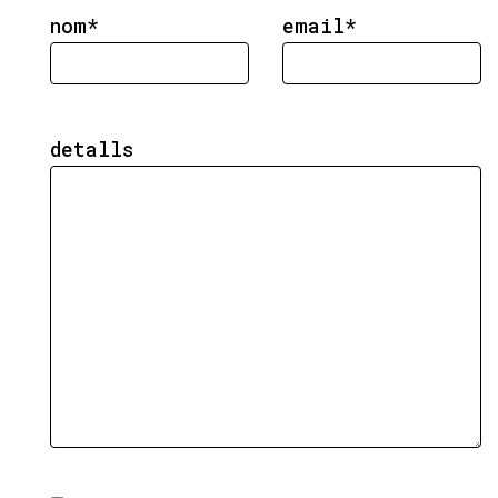
nom*
email*
detalls